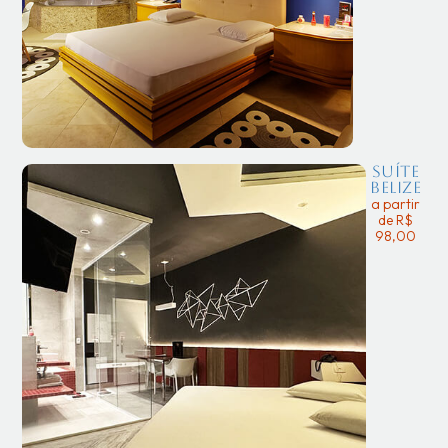
Suíte
Belize
a partir
de R$
98,00