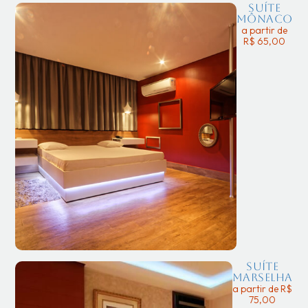
Suíte
Mônaco
a partir de
R$ 65,00
Suíte
Marselha
a partir de R$
75,00