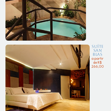
Suíte
San
Blas
a partir
de R$
266,00