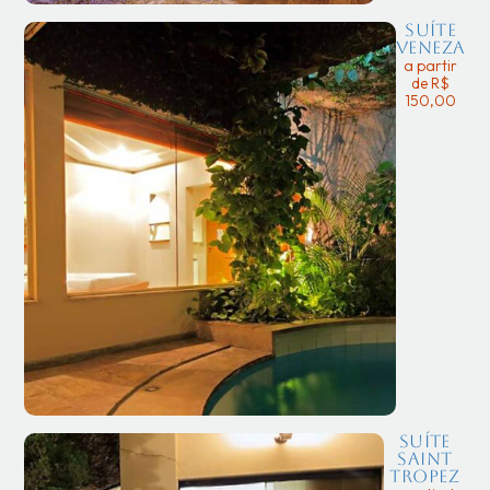
Suíte
Veneza
a partir
de R$
150,00
Suíte
Saint
Tropez