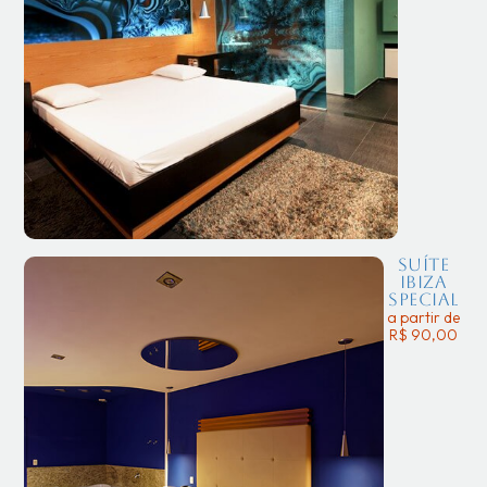
Suíte
Ibiza
Special
a partir de
R$ 90,00