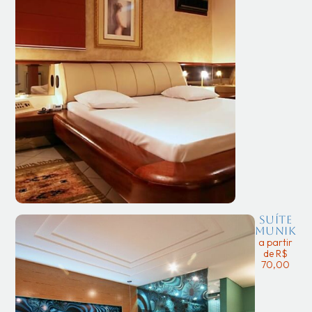
Suíte
Munik
a partir
de R$
70,00