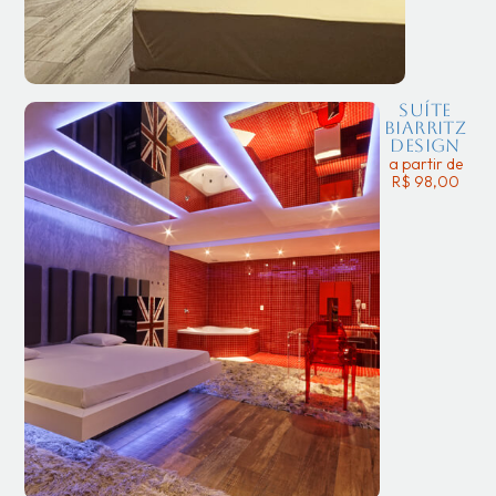
Suíte
Biarritz
Design
a partir de
R$ 98,00