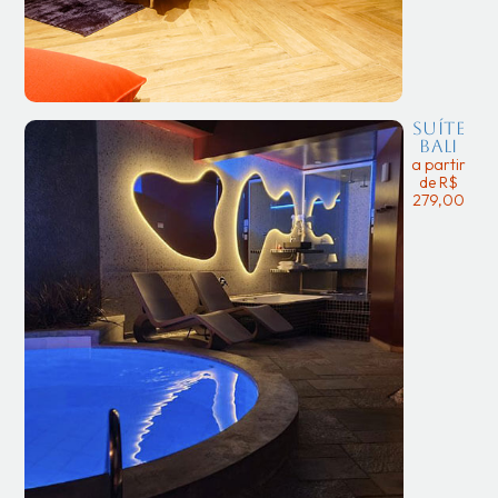
Suíte
Bali
a partir
de R$
279,00