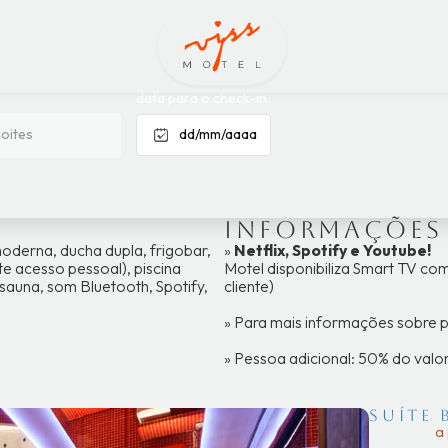
uíte San Bl
data para o check-in
oites
dd/mm/aaaa
Informações
oderna, ducha dupla, frigobar,
»
Netflix, Spotify e Youtube!
nte acesso pessoal), piscina
Motel disponibiliza Smart TV com
 sauna, som Bluetooth, Spotify,
cliente)
​​» Para mais informações sobre
» Pessoa adicional: 50% do val
Suíte 
a 