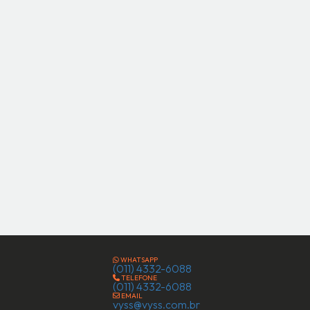
WHATSAPP
(011) 4332-6088
TELEFONE
(011) 4332-6088
EMAIL
vyss@vyss.com.br