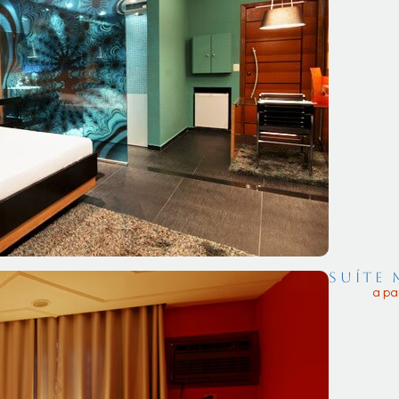
Suíte
a pa