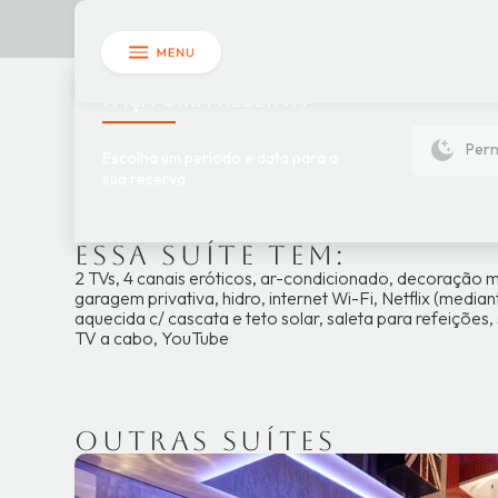
S
FAÇA UMA RESERVA
Pern
Escolha um período e data para a
sua reserva
Essa suíte tem:
2 TVs, 4 canais eróticos, ar-condicionado, decoração m
garagem privativa, hidro, internet Wi-Fi, Netflix (media
aquecida c/ cascata e teto solar, saleta para refeições,
TV a cabo, YouTube
Outras suítes